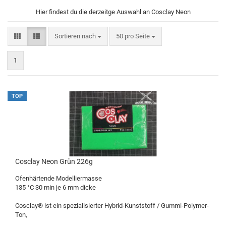
Hier findest du die derzeitge Auswahl an Cosclay Neon
Sortieren nach
pro Seite
Sortieren nach
50 pro Seite
1
TOP
Cosclay Neon Grün 226g
Ofenhärtende Modelliermasse
135 °C 30 min je 6 mm dicke
Cosclay® ist ein spezialisierter Hybrid-Kunststoff / Gummi-Polymer-
Ton,