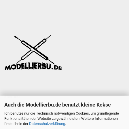
KONTAKT
Auch die Modellierbu.de benutzt kleine Kekse
Oliver Hans Tielmann
Oststr. 187
Ich benutze nur die Technisch notwendigen Cookies, um grundlegende
47057 Duisburg
Funktionalitäten der Website zu gewährleisten. Weitere Informationen
Tel.: +49 (0) 203 60828088
findet ihr in der
Datenschutzerklärung
.