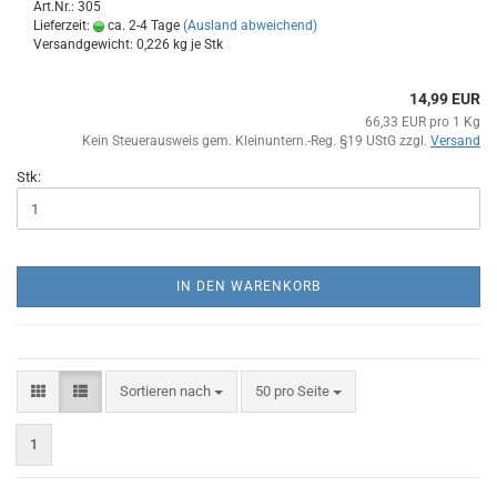
Art.Nr.: 305
Lieferzeit:
ca. 2-4 Tage
(Ausland abweichend)
Versandgewicht:
0,226
kg je Stk
14,99 EUR
66,33 EUR pro 1 Kg
Kein Steuerausweis gem. Kleinuntern.-Reg. §19 UStG zzgl.
Versand
Stk:
IN DEN WARENKORB
Sortieren nach
pro Seite
Sortieren nach
50 pro Seite
1