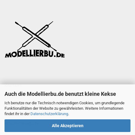
KONTAKT
Auch die Modellierbu.de benutzt kleine Kekse
Oliver Hans Tielmann
Oststr. 187
Ich benutze nur die Technisch notwendigen Cookies, um grundlegende
47057 Duisburg
Funktionalitäten der Website zu gewährleisten. Weitere Informationen
Tel.: +49 (0) 203 60828088
findet ihr in der
Datenschutzerklärung
.
info@modellierbu.de
Alle Akzeptieren