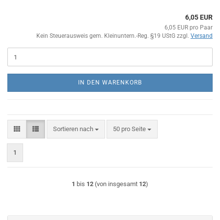
6,05 EUR
6,05 EUR pro Paar
Kein Steuerausweis gem. Kleinuntern.-Reg. §19 UStG zzgl.
Versand
IN DEN WARENKORB
Sortieren nach
pro Seite
Sortieren nach
50 pro Seite
1
1
bis
12
(von insgesamt
12
)