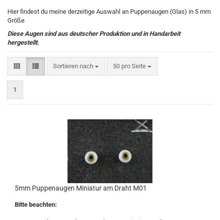
Hier findest du meine derzeitige Auswahl an Puppenaugen (Glas) in 5 mm
Größe
Diese Augen sind aus deutscher Produktion und in Handarbeit
hergestellt.
Sortieren nach
pro Seite
Sortieren nach
50 pro Seite
1
5mm Puppenaugen Miniatur am Draht M01
Bitte beachten: