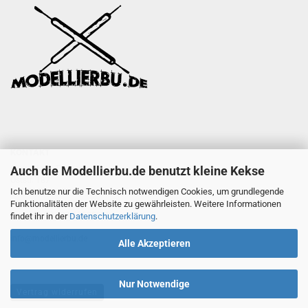
KONTAKT
Auch die Modellierbu.de benutzt kleine Kekse
Oliver Hans Tielmann
Oststr. 187
Ich benutze nur die Technisch notwendigen Cookies, um grundlegende
47057 Duisburg
Funktionalitäten der Website zu gewährleisten. Weitere Informationen
Tel.: +49 (0) 203 60828088
findet ihr in der
Datenschutzerklärung
.
info@modellierbu.de
Alle Akzeptieren
Nur Notwendige
Vertrag widerrufen